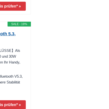
is prüfen* »
SALE - 19%
oth 5.3,
LÜSSE】Als
.0 und 30W
n Ihr Handy,
etooth V5.3,
re Stabilität
is prüfen* »