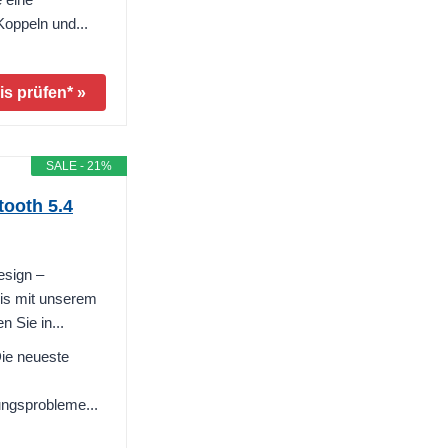
Koppeln und...
is prüfen* »
SALE - 21%
tooth 5.4
esign –
is mit unserem
 Sie in...
Die neueste
ngsprobleme...