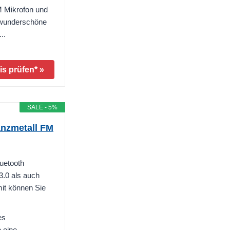
 Mikrofon und
 wunderschöne
..
is prüfen* »
SALE - 5%
anzmetall FM
etooth
.0 als auch
it können Sie
es
e eine