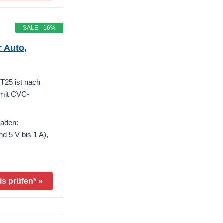
SALE - 16%
 Auto,
T25 ist nach
 mit CVC-
Laden:
nd 5 V bis 1 A),
is prüfen* »