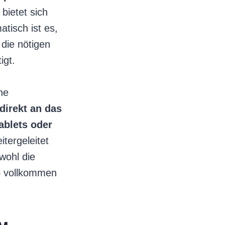
bietet sich
tisch ist es,
 die nötigen
igt.
ne
direkt an das
ablets oder
tergeleitet
wohl die
to vollkommen