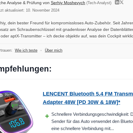
iche Analyse & Prüfung von
Serhiy Moshevych
(Tech-Analyst)
tzt aktualisiert: 10. November 2024
rhiy, dein bester Freund für kompromissloses Auto-Zubehör. Seit Jahre
nsatz am Schraubenschlüssel mit gnadenloser Analyse der Datenblätter
der aptX-Transmitter – ich decke objektiv auf, was dein Cockpit wirklic
trauen:
Wie ich teste
•
Über mich
mpfehlungen:
LENCENT Bluetooth 5.4 FM Transmi
Adapter 48W [PD 30W & 18W]*
Schnellere Verbindungsgeschwindigkeit: D
Sender für das Auto verwendet den Bluetoo
eine schnellere Verbindung mit...