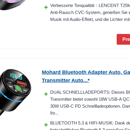
Verbesserte Tonqualität：LENCENT T25M
Anti-Rausch CVC-System, genießen Sie
Musik mit Audio-Effekt, und die Lichter mit.
Pre
Mohard Bluetooth Adapter Auto, G
Transmitter Auto...*
DUAL SCHNELLLADEPORTS: Dieses Blu
Transmitter bietet sowohl 18W USB-A QC3
30W USB-C PD Schnellladeoptionen. Dam
Ihr...
BLUETOOTH 5.3 & HIFI-MUSIK: Dank d
fortschrittlichen Bluetooth 5.3 genießen Si