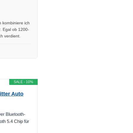
n kombiniere ich
. Egal ob 1200-
h verdient.
SALE - 10%
tter Auto
er Bluetooth-
th 5.4 Chip für