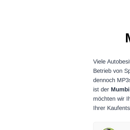
Zum
Inhalt
springen
Viele Autobes
Betrieb von S
dennoch MP3s 
ist der
Mumbi 
möchten wir I
Ihrer Kaufents