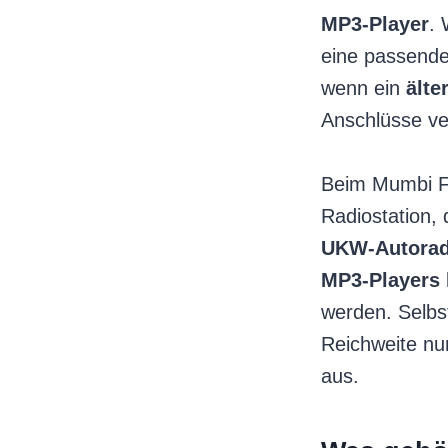
MP3-Player
. 
eine passende
wenn ein
älte
Anschlüsse ver
Beim Mumbi FM
Radiostation,
UKW-Autorad
MP3-Players
werden. Selb
Reichweite nur
aus.