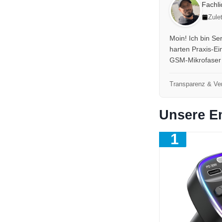
Fachl
Zule
Moin! Ich bin Se
harten Praxis-Ei
GSM-Mikrofaser o
Transparenz & Ver
Unsere E
1