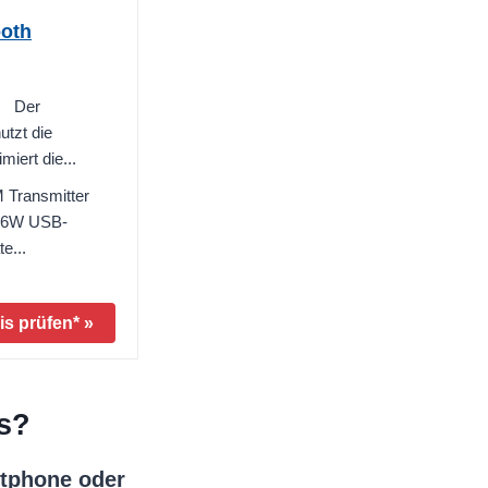
ooth
n】 Der
tzt die
iert die...
 Transmitter
 36W USB-
e...
is prüfen* »
s?
tphone oder